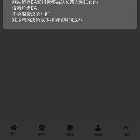
网站所有EA和指标都由站长亲自测试过的
没有垃圾EA
不会浪费您的时间
Copyright © 2022
外汇EA俱乐部
- All rights reserved
|
赣ICP备2022004337
减少您的决策成本和测试时间成本
号
|
首页
分类
问答
我的
顶部