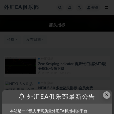
外汇EA俱乐部
登录
全部
箭头指标
价格
发布日期
外汇指标
Zeus Scalping Indicator-宙斯外汇波段MT4箭
头指标-会员下载
2022-05-31
1.2K
外汇指标
NEXUS 6.0 多空箭头指标 -会员免费
×
外汇EA俱乐部最新公告
2022-05-10
801
本站是一个致力于高质量外汇EA和指标的平台