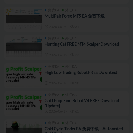
免费EA
外汇EA
MultiPair Forex MT5 EA 免费下载
2026-06-20
31
免费EA
外汇EA
Hunting Cat FREE MT4 Scalper Download
2026-06-19
33
免费EA
外汇EA
High Low Trading Robot FREE Download
2026-06-18
28
免费EA
外汇EA
Gold Prop Firm Robot V4 FREE Download
[Update]
2026-06-17
65
免费EA
外汇EA
Gold Cycle Trader EA 免费下载 – Automated