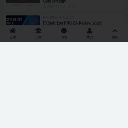
Gold Strategy
2026-06-16
63
免费EA
外汇EA
FXStabilizer PRO EA Review 2026:
Profitability Test, Settings & Download
2026-06-15
53
首页
分类
问答
我的
顶部
免费EA
外汇EA
ForexCracked Smart Trend EA Free Download
2026-06-14
43
免费EA
外汇EA
Forex Vzlomshik (Cracker) Pro EA: The Legend
Returns in 2026
2026-06-13
40
免费EA
外汇EA
Anti OverFitting EA V4.4 – Boring Pips 免费下
载 [更新]
2026-06-12
29
免费EA
外汇EA