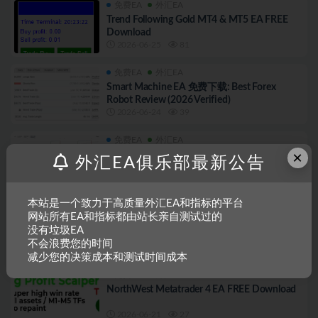
免费EA
外汇EA
Trend Following Gold MT4 & MT5 EA FREE
Download
2026-06-25
81
免费EA
外汇EA
Smart Machine EA 免费下载: Best Forex
Robot Review (2026 Verified)
2026-06-24
39
免费EA
外汇EA
×
Quantum AUDCAD Grid Bot – 免费下载 &
外汇EA俱乐部最新公告
Performance 测评
2026-06-23
40
本站是一个致力于高质量外汇EA和指标的平台
免费EA
外汇EA
网站所有EA和指标都由站长亲自测试过的
Quantum AUDCAD Grid Bot – Free Download
没有垃圾EA
& Performance Review
不会浪费您的时间
2026-06-22
28
减少您的决策成本和测试时间成本
免费EA
外汇EA
NorthWest Metatrader 4 EA FREE Download
2026-06-21
27