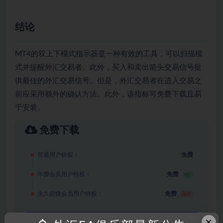
结论
MT4的双上下模式指示器是一种有效的工具，可以扫描模
式并提醒外汇交易者。此外，买入和卖出箭头交易信号提
供最佳的外汇交易信号。但是，外汇交易者在进入交易之
前应采用额外的确认方法。此外，该指标可免费下载且易
于安装。
免费下载
普通用户特权：
免费
年费会员用户特权：
免费
4折
永久超级会员用户特权：
免费
推荐
×
登录后下载