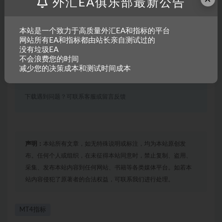
外汇EA俱乐部最新公告
其他信息
本站是一个致力于高质量外汇EA和指标的平台
有效期
购买后永久有效
网站所有EA和指标都由站长亲自测试过的
没有垃圾EA
不会浪费您的时间
累计下载
99
减少您的决策成本和测试时间成本
最近更新
2023年07月25日
下载遇到问题？可联系客服或留言反馈
声明：
本站所有文章，如无特殊说明或标注，均为本站原创发
布。任何个人或组织，在未征得本站同意时，禁止复制、盗用、
采集、发布本站内容到任何网站、书籍等各类媒体平台。如若本
站内容侵犯了原著者的合法权益，可联系我们进行处理。
MT4指标