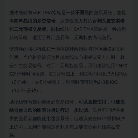
抛物线转向SAR TMA指标是一款
不重绘
的交易系统，能提
供
简单易用的多空信号
。这套设置尤其适合
剥头皮交易者
和
二元期权交易者
。抛物线转向SAR TMA策略是一种趋势
反转策略，适用于外汇交易和二元期权的高低交易。
该策略的核心特点在于抛物线转向指标与TMA通道的协同
作用。当价格突破通道且抛物线转向指标改变方向时，就
会产生交易信号。对于二元期权交易，我们建议使用1分钟
或5分钟时间框架。在1分钟图上，到期时间可设为5根K线
（5分钟）；在5分钟图上，到期时间可设为2-3根K线
（10-15分钟）。
抛物线转向指标给出的交易信号，
可以直接使用
，也
建议
结合你自己的图表分析进行进一步过滤
。虽然不同经验水
平的交易者都能使用这套系统，但建议先在MT4模拟账户
上练习，直到你能稳定盈利并有足够信心再开始实盘交
易。