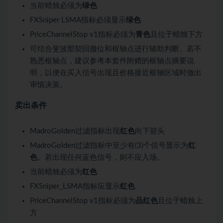
当前蜡烛必须为
绿色
FXSniper LSMA指标必须显示
绿色
PriceChannelStop v1指标必须为
青色
且位于蜡烛下方
可结合斐波那契回撤位和枢轴点进行辅助判断。若不
熟悉枢轴点，建议参考本套件附赠的枢轴点摘要说
明，以便在买入信号出现且价格接近枢轴区域时做出
审慎决策。
卖出条件
MadroGolden过滤指标出现
红色
向下箭头
MadroGolden过滤指标中至少有(3)个信号显示为
红
色
。若出现任何蓝色信号，则不应入场。
当前蜡烛必须为
红色
FXSniper_LSMA指标应显示
红色
PriceChannelStop v1指标必须为
品红色
且位于蜡烛上
方