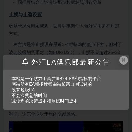
同样可结合上述斐波那契和枢轴线进行分析
止损与止盈设置
该系统没有固定规则，您可以根据个人偏好采用多种止损
方式。
一种方法是将止损设在最近3-4根蜡烛的低点下方，但对于
波动较缓的货币对（如EUR/USD），止损不应超过25-30
×
点；对于波动较大的货币对（如GBP/USD、EUR/JPY
外汇EA俱乐部最新公告
等），止损可设为35-40点。
本站是一个致力于高质量外汇EA和指标的平台
最稳妥的止盈目标是下一个枢轴线减去点差（例如：在枢
网站所有EA和指标都由站长亲自测试过的
轴点附近做多，目标可设为R1线减去点差）。
没有垃圾EA
不会浪费您的时间
当任何指标开始变色时，应考虑离场。您也可以选择将止
减少您的决策成本和测试时间成本
损移至安全位置以继续持有，或平仓一半头寸以博取更多
利润。这完全取决于您的交易风格。