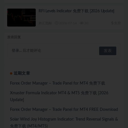
RFI Levels Indicator 免费下载 [2026 Update]
外汇指标
2026-07-14
30
免费
发表回复
登录...
后才能评论
近期文章
Forex Order Manager – Trade Panel for MT4 免费下载
Xmaster Formula Indicator MT4 & MT5 免费下载 [2026
Update]
Forex Order Manager – Trade Panel for MT4 FREE Download
Solar Wind Joy Histogram Indicator: Trend Reversal Signals &
免费下载 (MT4/MT5)