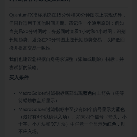
QuantumFX指标系统在15分钟和30分钟图表上表现优异，
但同样适用于其他时间周期。请记住一个通用原则：例如
当交易30分钟图时，务必同时查看1小时和4小时图，识别
长期趋势。避免在30分钟图上逆长期趋势交易，以降低回
撤并提高交易一致性。
我们也建议您根据自身需求调整（添加或删除）指标，并
尝试新的策略。
买入条件
MadroGolden过滤指标底部出现
蓝色
向上箭头（需等
待蜡烛收盘后显示）
MadroGolden过滤指标中至少有(3)个信号显示为
蓝色
（最好有4个以确认入场）。如果四个信号（箭头、小
十字、小方块和“X”方块）中任意一个显示为
红色
，则
不应入场。