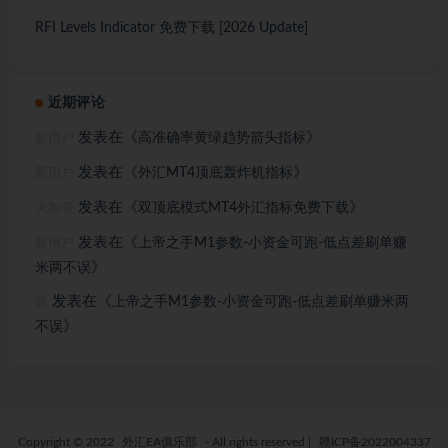
RFI Levels Indicator 免费下载 [2026 Update]
近期评论
发表在《
》
高准确率黄绿趋势箭头指标
新用户
发表在《
》
外汇MT4顶底轰炸机指标
新用户
发表在《
》
双顶底模式MT4外汇指标免费下载
大加哥
发表在《
上帝之手M1参数-小资金可跑-低点差刷单赚
新用户
》
米两不误
发表在《
上帝之手M1参数-小资金可跑-低点差刷单赚米两
嘉
》
不误
Copyright © 2022
外汇EA俱乐部
- All rights reserved
|
赣ICP备2022004337