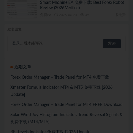
Smart Machine EA 免费下载: Best Forex Robot
Review (2026 Verified)
免费EA
2026-06-24
39
免费
发表回复
登录...
后才能评论
近期文章
Forex Order Manager – Trade Panel for MT4 免费下载
Xmaster Formula Indicator MT4 & MT5 免费下载 [2026
Update]
Forex Order Manager – Trade Panel for MT4 FREE Download
Solar Wind Joy Histogram Indicator: Trend Reversal Signals &
免费下载 (MT4/MT5)
RFI Levels Indicator 免费下载 [2026 Update]