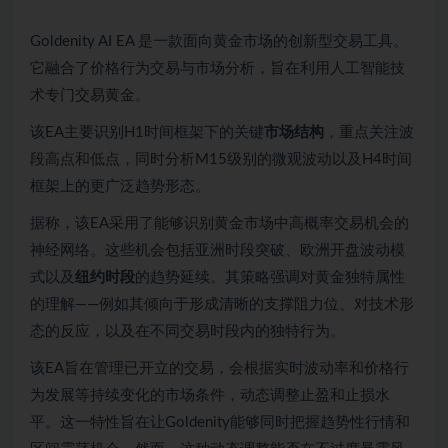
Goldenity AI EA 是一款面向黄金市场的创新型交易工具。
它融合了价格行为交易与市场分析，旨在利用人工智能技
术专门交易黄金。
该EA主要识别H1时间框架下的关键
市场结构
，重点关注波
段高点和低点，同时分析M15级别的微观波动以及H4时间
框架上的更广泛趋势形态。
据称，该EA采用了能够识别黄金市场中高概率交易机会的
神经网络。这些机会包括亚洲时段突破、欧洲开盘波动模
式以及
纽约时段
的趋势延续。其策略强调对黄金独特属性
的理解——例如其倾向于形成清晰的支撑阻力位、对技术形
态的反应，以及在不同交易时段内的独特行为。
该EA旨在管理已开立的交易，会根据实时波动率和价格行
为发展等持续变化的市场条件，动态调整止盈和止损水
平。这一特性旨在让Goldenity能够同时把握趋势性行情和