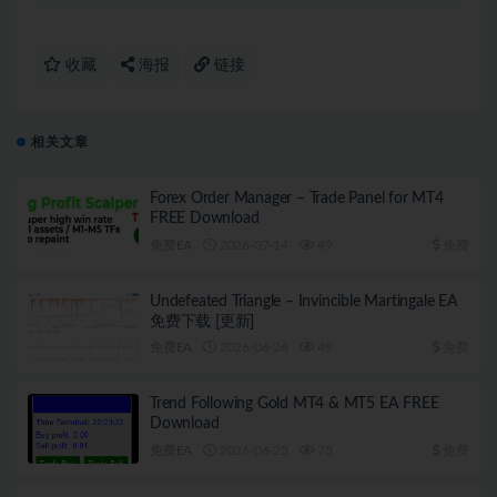
收藏
海报
链接
相关文章
Forex Order Manager – Trade Panel for MT4
FREE Download
免费EA
2026-07-14
49
免费
Undefeated Triangle – Invincible Martingale EA
免费下载 [更新]
免费EA
2026-06-26
49
免费
Trend Following Gold MT4 & MT5 EA FREE
Download
免费EA
2026-06-25
75
免费