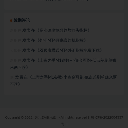
近期评论
发表在《
》
高准确率黄绿趋势箭头指标
新用户
发表在《
》
外汇MT4顶底轰炸机指标
新用户
发表在《
》
双顶底模式MT4外汇指标免费下载
大加哥
发表在《
上帝之手M1参数-小资金可跑-低点差刷单赚
新用户
》
米两不误
发表在《
上帝之手M1参数-小资金可跑-低点差刷单赚米两
嘉
》
不误
Copyright © 2022
外汇EA俱乐部
- All rights reserved
|
赣ICP备2022004337
号
|