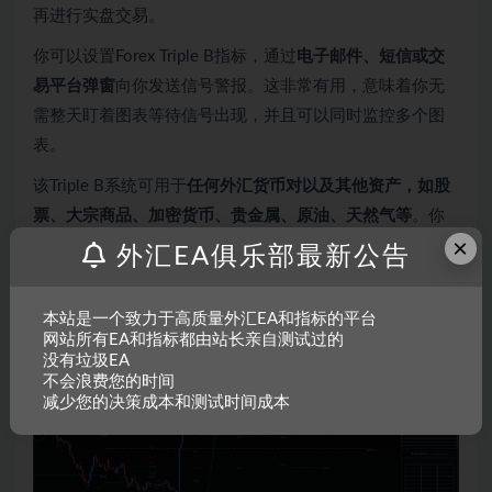
再进行实盘交易。
你可以设置Forex Triple B指标，通过
电子邮件、短信或交
易平台弹窗
向你发送信号警报。这非常有用，意味着你无
需整天盯着图表等待信号出现，并且可以同时监控多个图
表。
该Triple B系统可用于
任何外汇货币对以及其他资产，如股
票、大宗商品、加密货币、贵金属、原油、天然气等
。你
×
也可以在任何适合你的时间框架上使用它，从1分钟图到月
外汇EA俱乐部最新公告
线图均可。
本站是一个致力于高质量外汇EA和指标的平台
使用方法
网站所有EA和指标都由站长亲自测试过的
没有垃圾EA
不会浪费您的时间
减少您的决策成本和测试时间成本