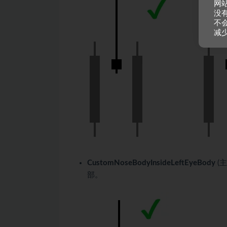
网
没
不
减
CustomNoseBodyInsideLeftEyeBody
(
部。