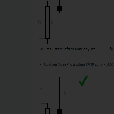
CustomNoseProtruding
(主默认值 = 0