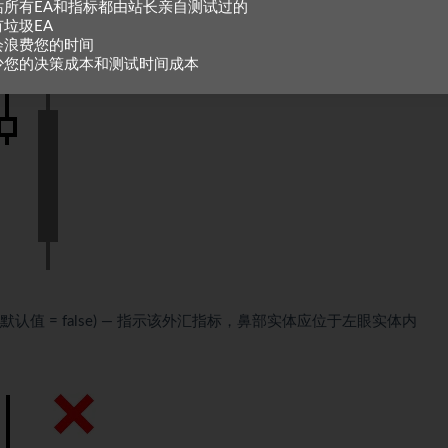
站所有EA和指标都由站长亲自测试过的
有垃圾EA
会浪费您的时间
少您的决策成本和测试时间成本
主默认值 = false) — 指示该外汇指标，鼻部实体应位于左眼实体内