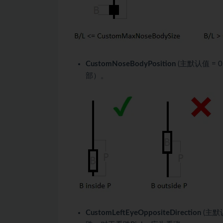
CustomNoseBodyPosition
(主默认值 =
部）。
CustomLeftEyeOppositeDirection
(主默