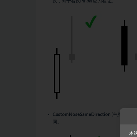
跌，对于看跌Pinbar应为看涨。
CustomNoseSameDirection
(主默认值 =
同。
本