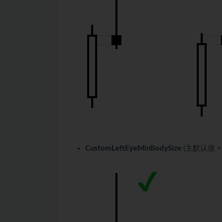
CustomLeftEyeMinBodySize
(主默认值 