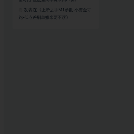
金可跑-低点差刷单赚米两不误
发表在《
上帝之手M1参数-小资金可
嘉
》
跑-低点差刷单赚米两不误