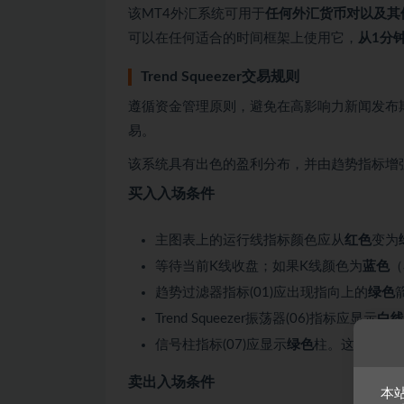
该MT4外汇系统可用于
任何外汇货币对以及其
可以在任何适合的时间框架上使用它，
从1分
Trend Squeezer交易规则
遵循资金管理原则，避免在高影响力新闻发布
易。
该系统具有出色的盈利分布，并由趋势指标增
买入
入场条件
主图表上的运行线指标颜色应从
红色
变为
等待当前K线收盘；如果K线颜色为
蓝色
（
趋势过滤器指标(01)应出现指向上的
绿色
Trend Squeezer振荡器(06)指标应显示
白线
信号柱指标(07)应显示
绿色
柱。这是最终
卖出入场条件
本