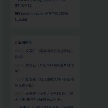
Trend Reversal Signals & 免费下载
(MT4/MT5)
RFI Levels Indicator 免费下载 [2026
Update]
近期评论
发表在《
高准确率黄绿趋势箭头
新用户
》
指标
发表在《
外汇MT4顶底轰炸机指
新用户
》
标
发表在《
双顶底模式MT4外汇指
大加哥
》
标免费下载
发表在《
上帝之手M1参数-小资
新用户
》
金可跑-低点差刷单赚米两不误
发表在《