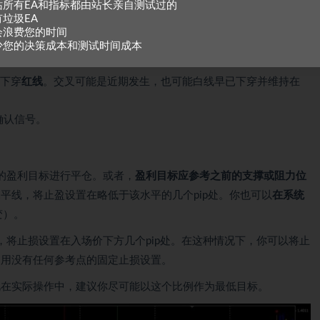
站所有EA和指标都由站长亲自测试过的
有垃圾EA
红色
。
会浪费您的时间
看跌），则可以继续检查以下其他参数。
少您的决策成本和测试时间成本
箭头，并且其下方至少还有一个其他
红色
符号。
下穿
红线
。交叉可能是近期发生，也可能白线早已下穿并维持在
确认信号。
的盈利目标进行平仓。或者，
盈利目标应参考之前的支撑或阻力位
平线，将止盈设置在略低于该水平的几个pip处。你也可以
在系统
变）。
，将止损设置在入场价下方几个pip处。在这种情况下，你可以将止
使用没有任何参考点的固定止损设置。
此在实际操作中，建议你尽可能以这个比例作为最低目标。