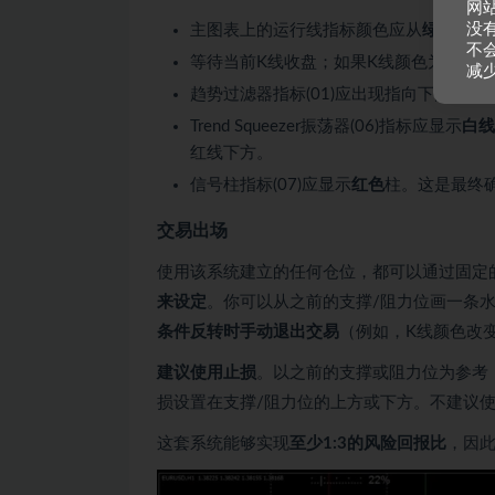
网
没
主图表上的运行线指标颜色应从
绿色
变为
不
等待当前K线收盘；如果K线颜色为
红色
（
减
趋势过滤器指标(01)应出现指向下的
红色
Trend Squeezer振荡器(06)指标应显示
白线
红线下方。
信号柱指标(07)应显示
红色
柱。这是最终
交易出场
使用该系统建立的任何仓位，都可以通过固定
来设定
。你可以从之前的支撑/阻力位画一条水
条件反转时手动退出交易
（例如，K线颜色改
建议使用止损
。以之前的支撑或阻力位为参考
损设置在支撑/阻力位的上方或下方。不建议
这套系统能够实现
至少1:3的风险回报比
，因