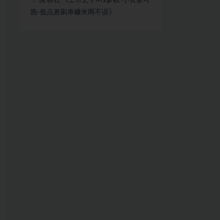
上帝之手M1参数-小资金可
嘉
》
跑-低点差刷单赚米两不误