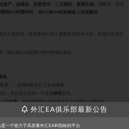
他资产，如商品、加密货币、二元期权、股票市场
、指数等。你也
钟图到4小时图均可。在H1和H4时间框架上表现最佳。
期间入场交易。在高影响力外汇新闻发布前半小时，应退出所有交
强。我们建议在趋势行情中使用此系统。
绿色
。
看涨），则继续检查以下其他参数。
箭头，并且至少还有一个其他
绿色
符号。
上穿
红线
，无论是刚刚上穿还是已在上方持续一段时间。
外汇EA俱乐部最新公告
确认信号。
站是一个致力于高质量外汇EA和指标的平台