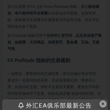
你可以设置 MT4 上的 Forex Profitude 指标，通过
移动通
知、电子邮件和平台弹窗
向你发送信号警报。这很有帮
助，意味着你无需整天盯着图表等待信号出现，并且可以
同时监控多个图表。
该 Profitude 指标可用于
任何外汇货币对，以及其他资产类
别，如股票、大宗商品、加密货币、贵金属、石油、天然
气等
。
FX Profitude 指标的交易规则
一如既往，要取得好的交易结果，请记住做好资金管理。
要成为一名盈利的交易者，你必须掌握纪律、情绪和心
理。知道何时交易、何时不交易至关重要。避免在不利的
时间和市场条件下交易，例如低成交量/低波动性时段、主
要交易时段之外、交易冷门货币对、点差过大等情况。
×
外汇EA俱乐部最新公告
和大多数交易系统一样，Profitude EA几乎适用于所有你习