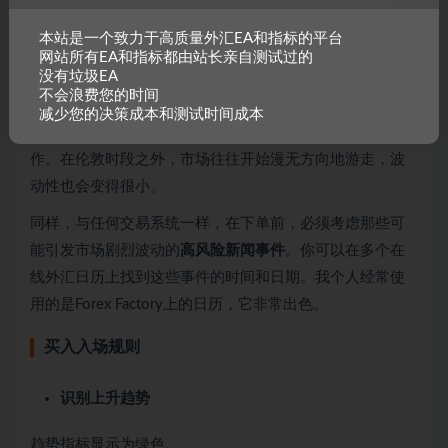
惯交易的外汇品种。如果你没有固定的盯盘时间，建议主
本站是一个致力于高质量外汇EA和指标的平台
要使用
较高时间框架，如1小时、4小时和日线图
。如果你
网站所有EA和指标都由站长亲自测试过的
没有垃圾EA
能在
伦敦交易时段
抽出几个小时进行交易，那么可以在
5分
不会浪费您的时间
钟和15分钟
这类较低时间框架上使用该系统。这些是进行
减少您的决策成本和测试时间成本
剥头皮
交易的绝佳时间框架，但最好只在伦敦时段内操
作。在伦敦时段之外，市场往往开始漫无方向地游走，波
动性也会变得很小。
同样，与任何交易系统一样，在下单前，必须考虑那些可
能引发市场剧烈波动的
高风险新闻事件
。你可以在多个在
线外汇日历上找到这些事件的时间和日期。我个人经常使
用的是Forex Factory上的日历，它非常出色。
买入入场规则
识别上升趋势
趋势指标显示为绿色。