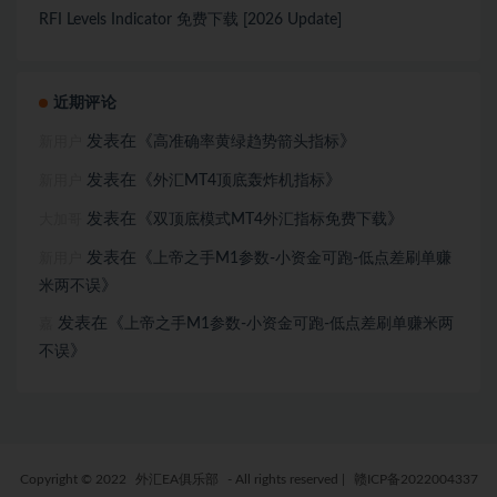
RFI Levels Indicator 免费下载 [2026 Update]
近期评论
发表在《
》
高准确率黄绿趋势箭头指标
新用户
发表在《
》
外汇MT4顶底轰炸机指标
新用户
发表在《
》
双顶底模式MT4外汇指标免费下载
大加哥
发表在《
上帝之手M1参数-小资金可跑-低点差刷单赚
新用户
》
米两不误
发表在《
上帝之手M1参数-小资金可跑-低点差刷单赚米两
嘉
》
不误
Copyright © 2022
外汇EA俱乐部
- All rights reserved
|
赣ICP备2022004337