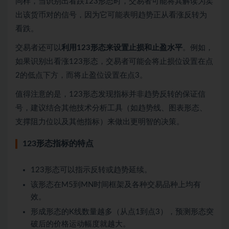
同样，当识别出看跌123形态时，交易者可能将其解读为卖
出该货币对的信号，因为它可能表明趋势正从看涨反转为
看跌。
交易者还可以
利用123形态来设置止损和止盈水平
。例如，
如果识别出看涨123形态，交易者可能会将止损位设置在点
2的低点下方，而将止盈位设置在点3。
值得注意的是，123形态发现指标并非趋势反转的保证信
号，建议结合其他技术分析工具（如趋势线、图表形态、
支撑阻力位以及其他指标）来做出更明智的决策。
123形态指标的特点
123形态可以指示反转或趋势延续。
该形态在M5到MN时间框架及各种交易品种上均有
效。
形成形态的K线数量越多（从点1到点3），预测形态突
破后的价格运动幅度就越大。