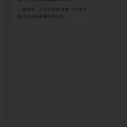
金可跑-低点差刷单赚米两不误
发表在《
上帝之手M1参数-小资金可
嘉
》
跑-低点差刷单赚米两不误