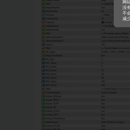
网
没
不
减