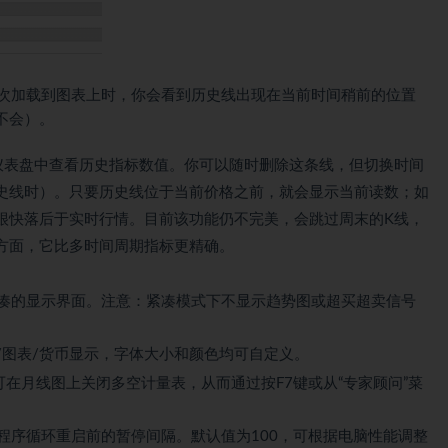
次加载到图表上时，你会看到历史线出现在当前时间稍前的位置
不会）。
仪表盘中查看历史指标数值。你可以随时删除这条线，但切换时间
史线时）。只要历史线位于当前价格之前，就会显示当前读数；如
很快落后于实时行情。目前该功能仍不完美，会跳过周末的K线，
方面，它比多时间周期指标更精确。
紧凑的显示界面。注意：紧凑模式下不显示趋势图或超买超卖信号
/图表/货币显示，字体大小和颜色均可自定义。
nthly”可在月线图上关闭多空计量表，从而通过按F7键或从“专家顾问”菜
制程序循环重启前的暂停间隔。默认值为100，可根据电脑性能调整