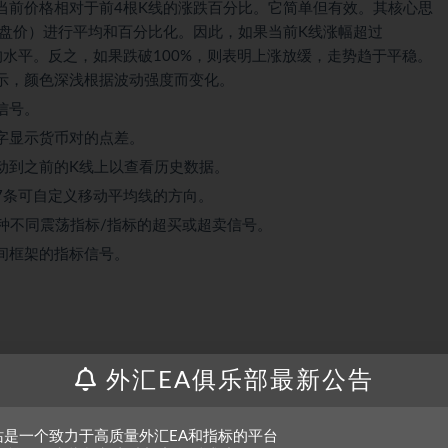
当前价格相对于前4根K线的涨跌百分比。它简单但有效。其核心思
收盘价）进行平均和百分比化。因此，如果当前K线涨幅超过
均水平。反之，如果跌破100%，则表明上涨放缓，走势趋于平稳。
示，颜色深浅根据波动强度而变化。
信号。
字显示货币对的点差。
动到之前的K线上以查看历史数据。
7条可自定义移动平均线的方向。
种不同震荡指标/指标的超买或超卖信号。
间框架的指标信号。
外汇EA俱乐部最新公告
站是一个致力于高质量外汇EA和指标的平台