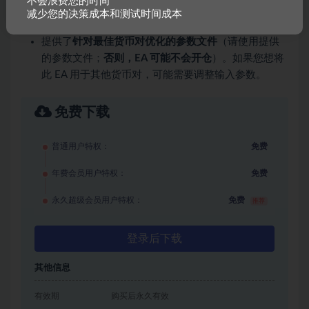
不会浪费您的时间
在
M15 和 H1
时间框架上表现最佳（适用于任何时间
减少您的决策成本和测试时间成本
框架）。
提供了
针对最佳货币对优化的参数文件
（请使用提供
的参数文件；
否则，EA 可能不会开仓
）。如果您想将
此 EA 用于其他货币对，可能需要调整输入参数。
免费下载
普通用户特权：
免费
年费会员用户特权：
免费
永久超级会员用户特权：
免费
推荐
登录后下载
其他信息
有效期
购买后永久有效