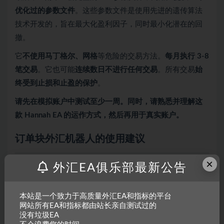
优化过的参数文件
。这些参数文件是使用先进的遗传算法
技术开发的，旨在最大化盈利因子，同时最小化潜在的回
撤。
它
不使用马丁格尔、网格
等危险的交易方法。
每月执行 3-8
笔交易
。它也可能
连续数日不进行任何交易
。所有交易
始
终受到止损和止盈的保护
。
请先在模拟账户中测试至少一周。同时，请熟悉并理解这
款 Hannah EA 的运作方式，然后再用于真实账户。
订单块外汇机器人的使用建议
×
外汇EA俱乐部最新公告
建议最低账户余额为
100 美元
。
在
AUDJPY、NZDJPY、USDJPY、CADJPY、
本站是一个致力于高质量外汇EA和指标的平台
EURGBP、XAUUSD
上表现最佳（适用于任何货币
网站所有EA和指标都由站长亲自测试过的
对）。
没有垃圾EA