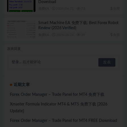
Download
免费EA
2026-06-25
73
免费
Smart Machine EA 免费下载: Best Forex Robot
Review (2026 Verified)
免费EA
2026-06-24
39
免费
发表回复
登录...
后才能评论
近期文章
Forex Order Manager – Trade Panel for MT4 免费下载
Xmaster Formula Indicator MT4 & MT5 免费下载 [2026
Update]
Forex Order Manager – Trade Panel for MT4 FREE Download