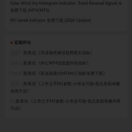
Solar Wind Joy Histogram Indicator: Trend Reversal Signals &
免费下载 (MT4/MT5)
RFI Levels Indicator 免费下载 [2026 Update]
近期评论
发表在《
》
高准确率黄绿趋势箭头指标
新用户
发表在《
》
外汇MT4顶底轰炸机指标
新用户
发表在《
》
双顶底模式MT4外汇指标免费下载
大加哥
发表在《
上帝之手M1参数-小资金可跑-低点差刷单赚
新用户
》
米两不误
发表在《
上帝之手M1参数-小资金可跑-低点差刷单赚米两
嘉
》
不误