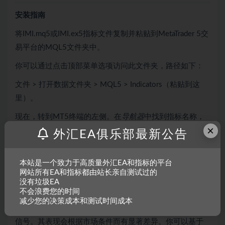
安装指南
将IMI.mq5或IMI.ex5指标文件复制并粘贴到MetaTrader 5交
易平台的MQL5文件夹中。
你可以通过点击顶部菜单选项访问此文件夹，路径如下：
文件 > 打开数据文件夹 > MQL5 > Indicators（粘贴到这
里）。
现在，转到MT5终端的左侧。在
导航器
中找到指标名称，
×
右键单击它，然后选择
附加到图表
。
外汇EA俱乐部最新公告
总结
本站是一个致力于高质量外汇EA和指标的平台
网站所有EA和指标都由站长亲自测试过的
日内动量指数指标值得加入你的交易工具箱，但请记住保
没有垃圾EA
不会浪费您的时间
持现实的期望。像任何其他技术分析工具一样，它无法
减少您的决策成本和测试时间成本
100%提供准确的信号。因此，该外汇指标偶尔会提供错误
信号。其表现会根据市场条件而有显著差异。你可以基于