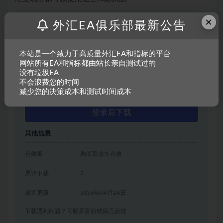
×
免费下载
外汇EA俱乐部最新公告
普通用户特权：
免费
本站是一个致力于高质量外汇EA和指标的平台
网站所有EA和指标都由站长亲自测试过的
年费会员用户特权：
免费
没有垃圾EA
不会浪费您的时间
永久超级会员用户特权：
免费
推荐
减少您的决策成本和测试时间成本
登录后下载
其他信息
有效期
购买后永久有效
累计下载
2
最近更新
2026年04月24日
下载遇到问题？可联系客服或留言反馈