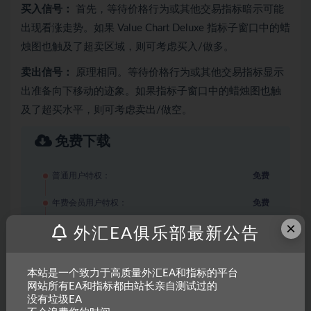
买入信号：
首先，等待价格行为或其他交易指标暗示可能
出现看涨走势。如果 Value Chart Deluxe 指标子窗口中的蜡
烛图也触及了超卖区域，则可考虑买入/做多。
卖出信号：
原理相同。等待价格行为或其他交易指标显示
出准备向下移动的迹象。如果指标子窗口中的蜡烛图也触
及了超买水平，则可考虑卖出/做空。
免费下载
普通用户特权：
免费
年费会员用户特权：
免费
×
永久超级会员用户特权：
免费
外汇EA俱乐部最新公告
推荐
登录后下载
本站是一个致力于高质量外汇EA和指标的平台
网站所有EA和指标都由站长亲自测试过的
其他信息
没有垃圾EA