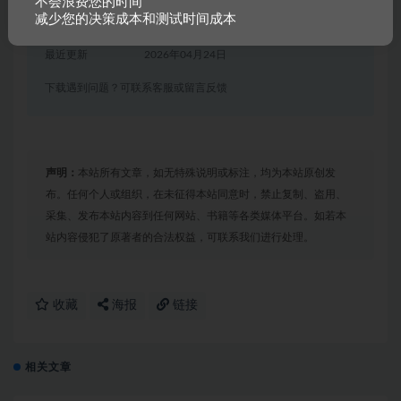
不会浪费您的时间
减少您的决策成本和测试时间成本
有效期
购买后永久有效
最近更新
2026年04月24日
下载遇到问题？可联系客服或留言反馈
声明：
本站所有文章，如无特殊说明或标注，均为本站原创发
布。任何个人或组织，在未征得本站同意时，禁止复制、盗用、
采集、发布本站内容到任何网站、书籍等各类媒体平台。如若本
站内容侵犯了原著者的合法权益，可联系我们进行处理。
收藏
海报
链接
相关文章