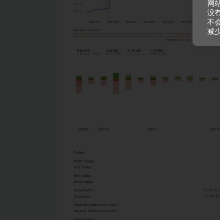
网
没
不
减