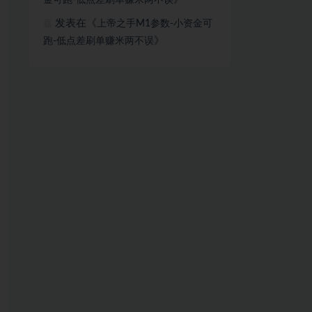
金可跑-低点差刷单赚米两不误
发表在《
上帝之手M1参数-小资金可
嘉
》
跑-低点差刷单赚米两不误