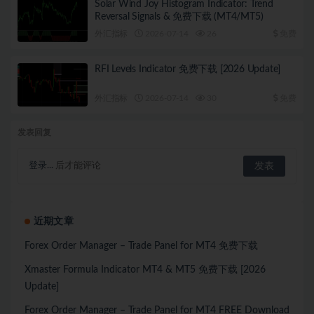
Solar Wind Joy Histogram Indicator: Trend
Reversal Signals & 免费下载 (MT4/MT5)
外汇指标
2026-07-14
26
免费
RFI Levels Indicator 免费下载 [2026 Update]
外汇指标
2026-07-14
30
免费
发表回复
登录...
后才能评论
近期文章
Forex Order Manager – Trade Panel for MT4 免费下载
Xmaster Formula Indicator MT4 & MT5 免费下载 [2026
Update]
Forex Order Manager – Trade Panel for MT4 FREE Download