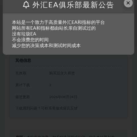
×
外汇EA俱乐部最新公告
普通用户特权：
免费
年费会员用户特权：
免费
本站是一个致力于高质量外汇EA和指标的平台
网站所有EA和指标都由站长亲自测试过的
永久超级会员用户特权：
免费
推荐
没有垃圾EA
不会浪费您的时间
减少您的决策成本和测试时间成本
登录后下载
其他信息
有效期
购买后永久有效
累计下载
2
最近更新
2026年04月24日
下载遇到问题？可联系客服或留言反馈