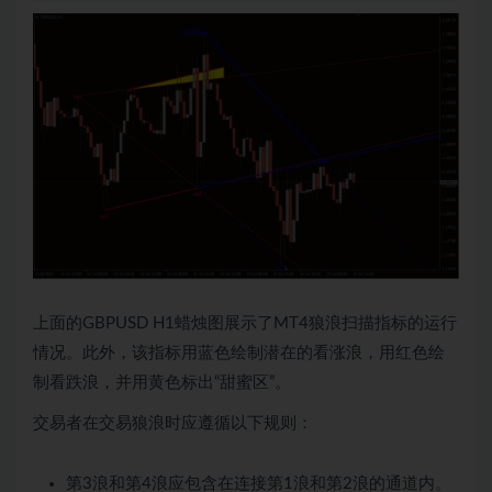
上面的GBPUSD H1蜡烛图展示了MT4狼浪扫描指标的运行
情况。此外，该指标用蓝色绘制潜在的看涨浪，用红色绘
制看跌浪，并用黄色标出“甜蜜区”。
交易者在交易狼浪时应遵循以下规则：
第3浪和第4浪应包含在连接第1浪和第2浪的通道内。