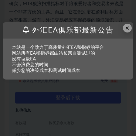
确实，MT4狼浪扫描指标对于狼浪爱好者和交易者来说是
一个非常方便的工具。而且，它在识别潜在盈利目标方面
效率很高。然而，外汇交易者应掌握必要的狼浪知识，并
×
在此基础上交易其发出的看涨和看跌买卖信号。
外汇EA俱乐部最新公告
免费下载
本站是一个致力于高质量外汇EA和指标的平台
网站所有EA和指标都由站长亲自测试过的
普通用户特权：
免费
没有垃圾EA
不会浪费您的时间
年费会员用户特权：
免费
减少您的决策成本和测试时间成本
永久超级会员用户特权：
免费
推荐
登录后下载
其他信息
有效期
购买后永久有效
累计下载
1