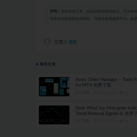
声明：
本站所有文章，如无特殊说明或标注，均为本
发布本站内容到任何网站、书籍等各类媒体平台。如
过鹭人
普通
相关文章
Forex Order Manager – Trade P
for MT4 免费下载
外汇指标
2026-07-15
44
Solar Wind Joy Histogram Indic
Trend Reversal Signals & 免
(MT4/MT5)
外汇指标
2026-07-14
26