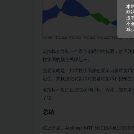
本
网
没
不
减
该指标会绘制一个彩色编码的柱状图，对应注
柱状图的颜色关联起来。
交易策略是：如果柱状图颜色显示为基准货币
记住，要根据交易货币对的基准货币和报价货
该指标不提供止损或获利目标。因此，交易者
了结。
总结
综上所述，Arbitrage MTF 外汇指标通