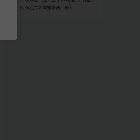
上帝之手M1参数-小资金可
嘉
》
跑-低点差刷单赚米两不误