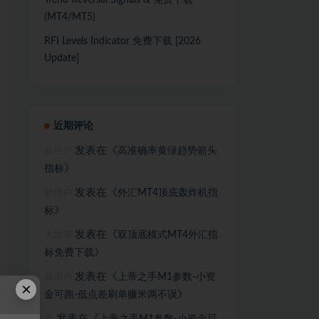
Trend Reversal Signals & 免费下载
(MT4/MT5)
RFI Levels Indicator 免费下载 [2026
Update]
近期评论
发表在《
高准确率黄绿趋势箭头
新用户
》
指标
发表在《
外汇MT4顶底轰炸机指
新用户
》
标
发表在《
双顶底模式MT4外汇指
大加哥
》
标免费下载
发表在《
上帝之手M1参数-小资
新用户
×
》
金可跑-低点差刷单赚米两不误
发表在《