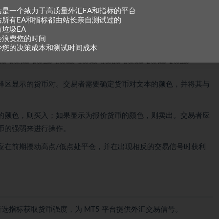
站是一个致力于高质量外汇EA和指标的平台
站所有EA和指标都由站长亲自测试过的
有垃圾EA
会浪费您的时间
少您的决策成本和测试时间成本
释区显示的货币对。交易者需要确定货币对文本的颜色，并将其与
的颜色，则买入；如果显示为报价货币的颜色，则卖出。交易者应
币的强弱来进行操作。
应在前期摆动高点/低点处平仓，并在出现相反的交易信号时获利
过使用所选指标获取货币强度，为 MT5 平台提供外汇交易信号。