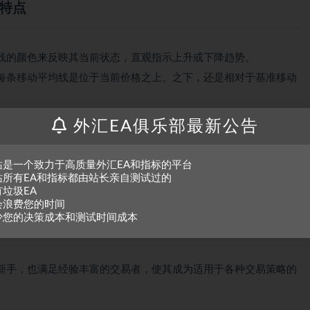
主要特点
线的颜色来反映其当前状态，直观指示上升或下降趋势。
每条移动平均线是位于当前价格之上、之下，还是相对于基准移动
移动平均线的设置，包括平均周期、计算方法和应用价格，从而根
外汇EA俱乐部最新公告
定制。
站是一个致力于高质量外汇EA和指标的平台
站所有EA和指标都由站长亲自测试过的
有垃圾EA
会浪费您的时间
移至副窗口，主价格图表保持清爽，使分析更直观、更高效。
少您的决策成本和测试时间成本
综合视图，让交易者能同时理解短期、中期和长期趋势，从而提升
新手，也满足经验丰富的交易者，使其成为适用于各种交易策略的