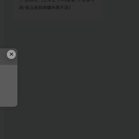
上帝之手M1参数-小资金可
嘉
》
跑-低点差刷单赚米两不误
×