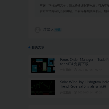
声明：
本站所有文章，如无特殊说明或标注，均为本
发布本站内容到任何网站、书籍等各类媒体平台。如
过鹭人
普通
相关文章
Forex Order Manager – Trade P
for MT4 免费下载
外汇指标
2026-07-15
44
Solar Wind Joy Histogram Indic
Trend Reversal Signals & 免
(MT4/MT5)
外汇指标
2026-07-14
26