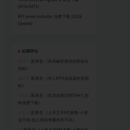
Trend Reversal Signals & 免费下载
(MT4/MT5)
RFI Levels Indicator 免费下载 [2026
Update]
近期评论
发表在《
高准确率黄绿趋势箭头
新用户
》
指标
发表在《
外汇MT4顶底轰炸机指
新用户
》
标
发表在《
双顶底模式MT4外汇指
大加哥
》
标免费下载
发表在《
上帝之手M1参数-小资
新用户
》
金可跑-低点差刷单赚米两不误
发表在《