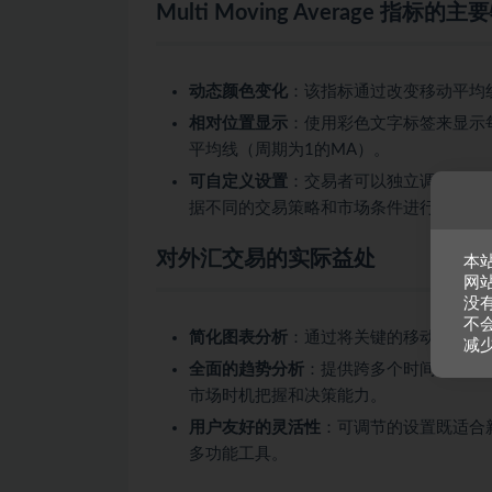
Multi Moving Average 指标的
动态颜色变化
：该指标通过改变移动平均
相对位置显示
：使用彩色文字标签来显示
平均线（周期为1的MA）。
可自定义设置
：交易者可以独立调整四条
据不同的交易策略和市场条件进行个性化
对外汇交易的实际益处
本
网
没
不
简化图表分析
：通过将关键的移动平均线
减
全面的趋势分析
：提供跨多个时间周期的
市场时机把握和决策能力。
用户友好的灵活性
：可调节的设置既适合
多功能工具。