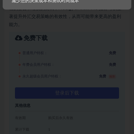
短期剥头皮交易者还是中期交易者都能从中获益。通过恰
减少您的决策成本和测试时间成本
当的整合和谨慎的测试，Prodigy SMART Pro 指标可以显
著提升外汇交易策略的有效性，从而可能带来更高的盈利
能力。
免费下载
普通用户特权：
免费
年费会员用户特权：
免费
永久超级会员用户特权：
免费
推荐
登录后下载
其他信息
有效期
购买后永久有效
累计下载
1