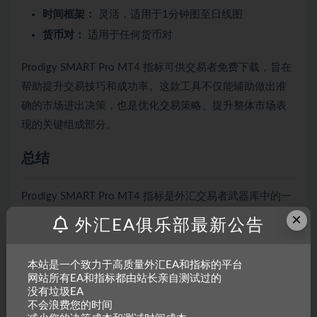
时间框架：
灵活，适用于1分钟图至日线图
货币对：
适用于任何货币对
Prodigy SMART Pro MT4 指标可供交易者免费下载，旨在
帮助提升交易技巧和成功率。这款工具不仅能辅助做出准
确的市场进出决策，也是优化交易策略、提升整体市场表
现的关键组成部分。
总结
Prodigy SMART Pro MT4 指标是外汇交易者武器库中的一
个强大补充。它在趋势反转检测方面提供了精准性与灵活
×
外汇EA俱乐部最新公告
性的独特结合。其先进的自适应算法提供高精度信号，增
强了在不同时间框架和市场条件下做出盈利交易决策的能
本站是一个致力于高质量外汇EA和指标的平台
力。
网站所有EA和指标都由站长亲自测试过的
没有垃圾EA
该指标全面的信号系统能满足各种交易偏好，确保无论是
不会浪费您的时间