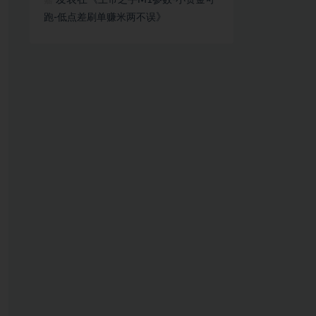
上帝之手M1参数-小资金可
嘉
》
跑-低点差刷单赚米两不误