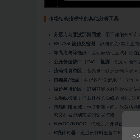
市场结构指标中的其他分析工具
分形点与斐波那契回撤
：用于详细分析市
BSL/SSL被触及检测
：识别买入/卖出止
等高点与等低点
：发现流动性区域和潜在
公允价值缺口（FVG）检测
：识别可能代
流动性真空区
：高亮显示缺乏流动性的区
前期高/低点
：标记这些关键水平，它们
溢价与折价区
：识别可能以有利价格提供
长影线检测
：指出具有长影线的K线，这
市场时段区域
：包括亚洲区间、伦敦猎杀
助交易者识别关键的交易时段。
NWOG/NDOG
：代表新周开盘缺口/新
K线计时器
：通过倒计时至当前K线收盘
本