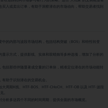
的是旨在追踪机构市场参与者行为的策略。这些“大玩家”的交易能显著
达买入或卖出订单，有助于洞察潜在的市场动向，帮助交易者找到
变中的内部与波段市场结构，包括结构突破（BOS）和特性转变
的显示方式，提供影线、实体和双蜡烛等多种选项，增加了分析的
，包括那些伴随显著成交量的订单块，精准定位潜在的市场动能转
，有助于识别潜在的交易机会。
期K线、HTF-BOS、HTF-CHoCH、HTF-OB 以及 HTF-波段
洞见。
时分析多达四个不同的时间周期，提供全面的市场概览。