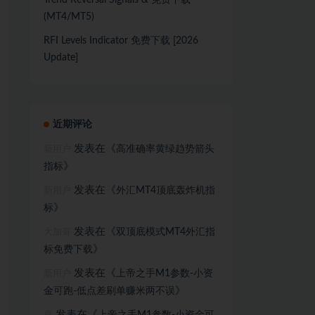
Trend Reversal Signals & 免费下载
(MT4/MT5)
RFI Levels Indicator 免费下载 [2026
Update]
近期评论
发表在《
高准确率黄绿趋势箭头
新用户
》
指标
发表在《
外汇MT4顶底轰炸机指
新用户
》
标
发表在《
双顶底模式MT4外汇指
大加哥
》
标免费下载
发表在《
上帝之手M1参数-小资
新用户
》
金可跑-低点差刷单赚米两不误
发表在《