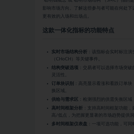
“聪明钱概念”或“聪明市场结构”（SMC）指
影响市场方向。了解这些参与者可能在何处下
更有效的入场和出场点。
这款一体化指标的功能特点
实时市场结构分析
：该指标会实时标注演
（CHoCH）等关键事件。
结构突破选项
：交易者可以选择市场突破
灵活性。
订单块识别
：高亮显示看涨和看跌订单块
换区域。
供给与需求区
：检测强烈的供需失衡区域
高时间框架分析
：支持高时间框架功能，如大周
高/低点，为把握更显著的市场趋势提供
多时间框架仪表盘
：一项可选功能，可同