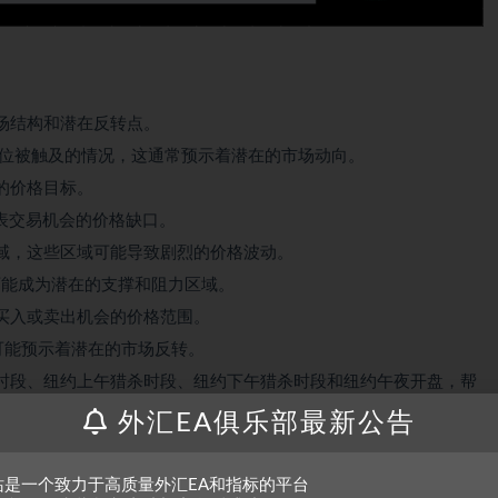
场结构和潜在反转点。
损位被触及的情况，这通常预示着潜在的市场动向。
的价格目标。
表交易机会的价格缺口。
域，这些区域可能导致剧烈的价格波动。
可能成为潜在的支撑和阻力区域。
买入或卖出机会的价格范围。
可能预示着潜在的市场反转。
时段、纽约上午猎杀时段、纽约下午猎杀时段和纽约午夜开盘，帮
外汇EA俱乐部最新公告
日开盘缺口，对于发现周度或日度开盘缺口很重要。
来辅助交易时机把握。
站是一个致力于高质量外汇EA和指标的平台