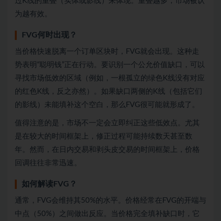
过K线的重叠（实体或影线）来体现。重叠越多，市场被认
为越有效。
FVG何时出现？
当价格快速脱离一个订单区块时，FVG就会出现。这种走
势表明“聪明钱”正在行动。要识别一个公允价值缺口，可以
寻找市场低效的区域（例如，一根孤立的绿色K线没有对应
的红色K线，反之亦然）。如果缺口两侧的K线（包括它们
的影线）未能填补这个空白，那么FVG很可能就形成了。
值得注意的是，市场不一定会立即纠正这些低效点。尤其
是在较大的时间框架上，修正过程可能持续数天甚至数
年。然而，在日内交易和剥头皮交易的时间框架上，价格
回调往往非常迅速。
如何解读FVG？
通常，FVG会维持其50%的水平。价格经常在FVG的开端与
中点（50%）之间做出反应。当价格完全填补缺口时，它