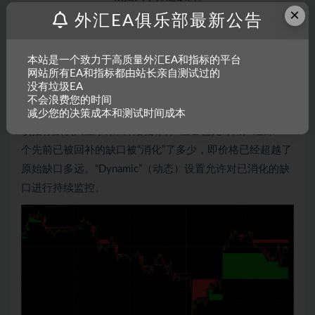
×
Auto Threshold –
自动设置缺口大小过滤器。
外汇EA俱乐部最新公告
Unmitigated Levels –
显示未回补缺口的延伸水平。
Mitigation Levels –
显示已回补缺口的进展程度。
本站是一个致力于高质量外汇EA和指标的平台
网站所有EA和指标都由站长亲自测试过的
Timeframe –
选择用于检测FVG的数据周期。
没有垃圾EA
不会浪费您的时间
超越初始缺口
减少您的决策成本和测试时间成本
该指标默认只显示未回补的缺口。但它也允许用户追踪一
个先前已被回补的缺口被“消化”了多少，即价格已经超越了
原始缺口多远。“Dynamic”（动态）设置允许对已消化的缺
口进行持续监控。