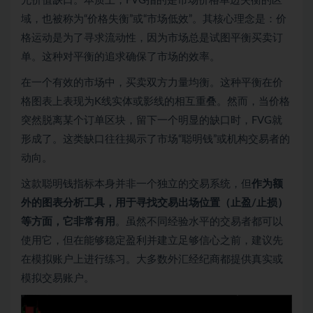
允价值缺口。本质上，FVG指的是市场价格单边失衡的区
域，也被称为“价格失衡”或“市场低效”。其核心理念是：价
格运动是为了寻求流动性，因为市场总是试图平衡买卖订
单。这种对平衡的追求确保了市场的效率。
在一个有效的市场中，买卖双方力量均衡。这种平衡在价
格图表上表现为K线实体或影线的相互重叠。然而，当价格
突然脱离某个订单区块，留下一个明显的缺口时，FVG就
形成了。这类缺口往往揭示了市场“聪明钱”或机构交易者的
动向。
这款聪明钱指标本身并非一个独立的交易系统，但
作为额
外的图表分析工具，用于寻找交易出场位置（止盈/止损）
等方面，它非常有用
。虽然不同经验水平的交易者都可以
使用它，但在能够稳定盈利并建立足够信心之前，建议先
在模拟账户上进行练习。大多数外汇经纪商都提供真实或
模拟交易账户。