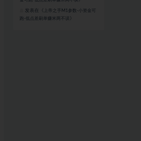
金可跑-低点差刷单赚米两不误
发表在《
上帝之手M1参数-小资金可
嘉
》
跑-低点差刷单赚米两不误