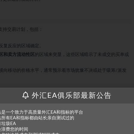
支持交易计划，包括：
格反复反应的区域确定。
区和卖方流动性区
的区域来突显，这些区域暗示了未成交的买单或
下横向移动的价格水平，通常预示着市场犹豫不决或处于吸筹/派发
类似于一个发展中的控制点。这条线标记了在选定锚定周期内交易活
外汇EA俱乐部最新公告
行为的动态参考点。
即发生过显著交易的价格范围。通过关注反复出现的价值区域，交易
站是一个致力于高质量外汇EA和指标的平台
站所有EA和指标都由站长亲自测试过的
泛的市场背景，这可以提供入场或出场的机会。
有垃圾EA
会浪费您的时间